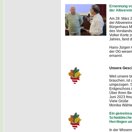
Ernennung vo
der Albverei
Am 28. März 2
der Albvereins
Bürgerhaus Mit
des Vorstands
Volker Korte 
Jahres, fand d
Hans-Jürgen O
der OG wesent
ernannt.
Unsere Gesch
Weil unsere b
brauchen, ist 
umgezogen. Si
Erdgeschoss i
Über Ihren Be
Juni 2023 freu
Viele Grüße
Monika Wähler
Ein gemeinsa
Schwäbischen
Herrlingen u
In der Wissens