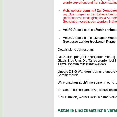
wurde vorverlegt und hat schon statt
Ach, wo isse denn nu? Zur Donauve
wg. Sperrungen an der Bahnverbindu
(mehrfaches Umsteigen; fast 4 Stunden
September verschoben werden; Näher
Am 29. August geht es
‚Von Nenningen
Am 30. August gibt es
‚Mit allen Was
Gewässer auf der trockenen Kuppen
Details siehe Jahresplan.
Die Saitenspringer tanzen jeden Montag i
Glacis, Neu-Ulm. Die Tänze werden bei Be
Tänze spontan mitgetanzt werden.
Unsere DING-Wanderungen und unsere V
Sommerpause.
Wir wünschen Euch/Ihnen einen möglichs
Im Namen des gesamten Ausschusses grü
Klaus Junken, Werner Reinisch und Volke
Aktuelle und zusätzliche Ver