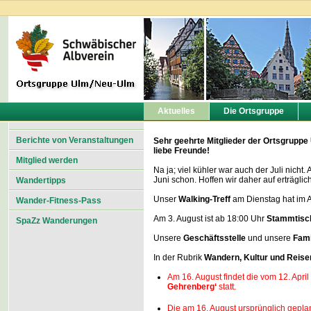
Aktuelles
Die Ortsgruppe
Berichte von Veranstaltungen
Sehr geehrte Mitglieder der Ortsgrupp
liebe Freunde!
Mitglied werden
Na ja; viel kühler war auch der Juli nich
Juni schon. Hoffen wir daher auf erträglic
Wandertipps
Unser
Walking-Treff
am Dienstag hat im
Wander-Fitness-Pass
Am 3. August ist ab 18:00 Uhr
Stammtisc
SpaZz Wanderungen
Unsere
Geschäftsstelle
und unsere
Fami
In der Rubrik
Wandern, Kultur und Reise
Am 16. August findet die vom 12. Ap
Gehrenberg‘
statt.
Die am 16. August ursprünglich gep