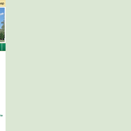
map
ste