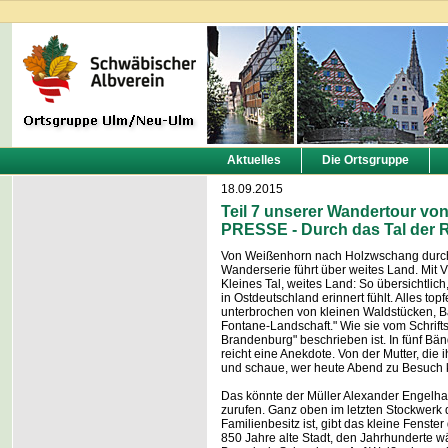
Aktuelles
Die Ortsgruppe
18.09.2015
Teil 7 unserer Wandertour v
PRESSE - Durch das Tal der 
Von Weißenhorn nach Holzwschang durch d
Wanderserie führt über weites Land. Mit 
Kleines Tal, weites Land: So übersichtlic
in Ostdeutschland erinnert fühlt. Alles to
unterbrochen von kleinen Waldstücken, Ba
Fontane-Landschaft." Wie sie vom Schrift
Brandenburg" beschrieben ist. In fünf B
reicht eine Anekdote. Von der Mutter, die
und schaue, wer heute Abend zu Besuch 
Das könnte der Müller Alexander Engelha
zurufen. Ganz oben im letzten Stockwerk 
Familienbesitz ist, gibt das kleine Fenster
850 Jahre alte Stadt, den Jahrhunderte 