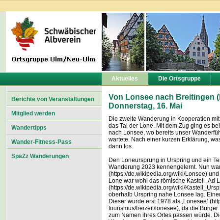
Aktuelles
Die Ortsgruppe
Von Lonsee nach Breitingen
Berichte von Veranstaltungen
Donnerstag, 16. Mai
Mitglied werden
Die zweite Wanderung in Kooperation mit
das Tal der Lone. Mit dem Zug ging es b
Wandertipps
nach Lonsee, wo bereits unser Wanderführ
wartete. Nach einer kurzen Erklärung, was
Wander-Fitness-Pass
dann los.
SpaZz Wanderungen
Den Loneursprung in Urspring und ein Tei
Wanderung 2023 kennengelernt. Nun war 
(https://de.wikipedia.org/wiki/Lonsee) u
Lone war wohl das römische Kastell ‚Ad 
(https://de.wikipedia.org/wiki/Kastell_Urs
oberhalb Urspring nahe Lonsee lag. Einen
Dieser wurde erst 1978 als ‚Lonesee‘ (htt
tourismus/freizeit/lonesee), da die Bürg
zum Namen ihres Ortes passen würde. Die