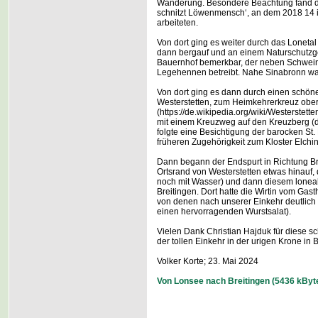
Wanderung. Besondere Beachtung fand d
schnitzt Löwenmensch‘, an dem 2018 14 i
arbeiteten.
Von dort ging es weiter durch das Lonetal
dann bergauf und an einem Naturschutzgeb
Bauernhof bemerkbar, der neben Schwein
Legehennen betreibt. Nahe Sinabronn wa
Von dort ging es dann durch einen schön
Westerstetten, zum Heimkehrerkreuz ober
(https://de.wikipedia.org/wiki/Westerstett
mit einem Kreuzweg auf den Kreuzberg (d
folgte eine Besichtigung der barocken St. 
früheren Zugehörigkeit zum Kloster Elchi
Dann begann der Endspurt in Richtung Br
Ortsrand von Westerstetten etwas hinauf, 
noch mit Wasser) und dann diesem lonea
Breitingen. Dort hatte die Wirtin vom Ga
von denen nach unserer Einkehr deutlich 
einen hervorragenden Wurstsalat).
Vielen Dank Christian Hajduk für diese
der tollen Einkehr in der urigen Krone in B
Volker Korte; 23. Mai 2024
Von Lonsee nach Breitingen (5436 kByt