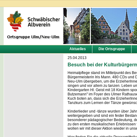
Aktuelles
Die Ortsgruppe
25.04.2013
Besuch bei der Kulturbürgerme
Heimatpflege stand im Mittelpunkt des B
Bürgermeisterin Iris Mann. 480 CDs und 
Neu-Ulm übergeben, um die ErzieherInne
singen und vor allem zu tanzen. Leben un
Kindergarten Hl. Geist mit 18 Kindern spo
Butzemann" im Foyer des Ulmer Rathause
Kuch boten an, dass sich die ErzieherInn
Tanzkurs zum Lernen der Tänze gewünsch
Kinderlieder und -tänze wurden über Jah
weitergegeben und sind ein fester Bestan
besonderer pädagogischer Bedeutung, den
zu den ersten musikalischen Erlebnissen
wollen wir mit dieser Aktion wieder in un