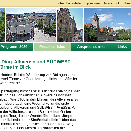
Geschäftsstelle
Impressum
Datenschutz
Site
Programm 2026
Presseberichte
Ansprechpartner
Links
on Ding, Albverein und SÜDWEST
ürme im Blick
 Norden. Bei der Wanderung von Böfingen zum
 zwei Türme zur Orientierung – links das Münster,
 Wanderserie.
paziergang nicht ganz aussichtslos bleibt, hat der
tzung des Schwäbischen Albvereins dort den
baut. Wie 1908 in den Blättern des Albvereins zu
lhelmsburg auch eine Wegmarke für die erste
sverbund, Albverein und SÜDWEST PRESSE. Von
en der Wilhelmsburg zum Botanischen Garten –
eg der Tour, die der Wanderführer Hans-Jürgen
h der Haltestelle der Straßenbahnlinie 1 über das
 hindurch schlängelt sich der asphaltierte Weg
rbei an Streuobstwiesen. Im Nordosten die