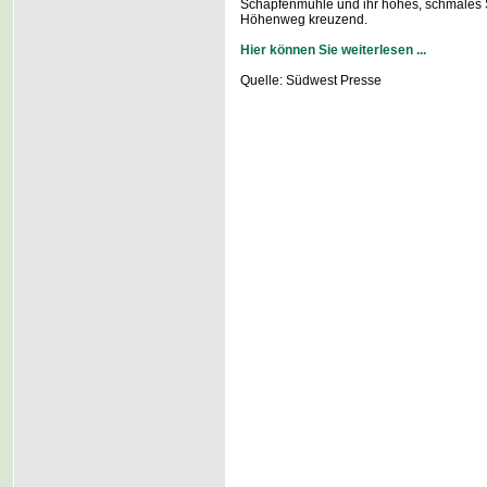
Schapfenmühle und ihr hohes, schmales S
Höhenweg kreuzend.
Hier können Sie weiterlesen ...
Quelle: Südwest Presse