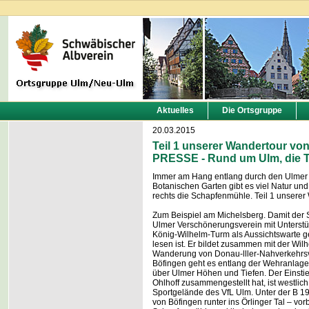
Aktuelles
Die Ortsgruppe
20.03.2015
Teil 1 unserer Wandertour v
PRESSE - Rund um Ulm, die T
Immer am Hang entlang durch den Ulmer
Botanischen Garten gibt es viel Natur und
rechts die Schapfenmühle. Teil 1 unserer
Zum Beispiel am Michelsberg. Damit der S
Ulmer Verschönerungsverein mit Unterstü
König-Wilhelm-Turm als Aussichtswarte ge
lesen ist. Er bildet zusammen mit der Wi
Wanderung von Donau-lller-Nahverkehr
Böfingen geht es entlang der Wehranlag
über Ulmer Höhen und Tiefen. Der Einsti
Ohlhoff zusammengestellt hat, ist westlic
Sportgelände des VfL Ulm. Unter der B 19
von Böfingen runter ins Örlinger Tal – vo