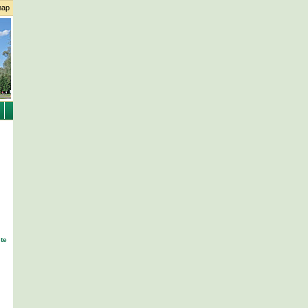
map
ste