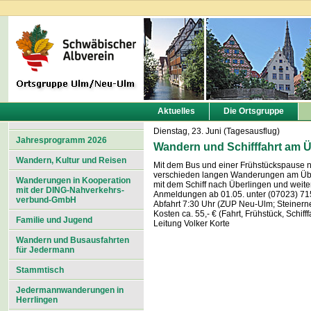
Aktuelles
Die Ortsgruppe
Dienstag, 23. Juni (Tagesausflug)
Jahresprogramm 2026
Wandern und Schifffahrt am Ü
Wandern, Kultur und Reisen
Mit dem Bus und einer Frühstückspause n
verschieden langen Wanderungen am Über
Wanderungen in Kooperation
mit dem Schiff nach Überlingen und weite
mit der DING-Nahverkehrs-
Anmeldungen ab 01.05. unter (07023) 7
verbund-GmbH
Abfahrt 7:30 Uhr (ZUP Neu-Ulm; Steinern
Kosten ca. 55,- € (Fahrt, Frühstück, Schifff
Familie und Jugend
Leitung Volker Korte
Wandern und Busausfahrten
für Jedermann
Stammtisch
Jedermannwanderungen in
Herrlingen